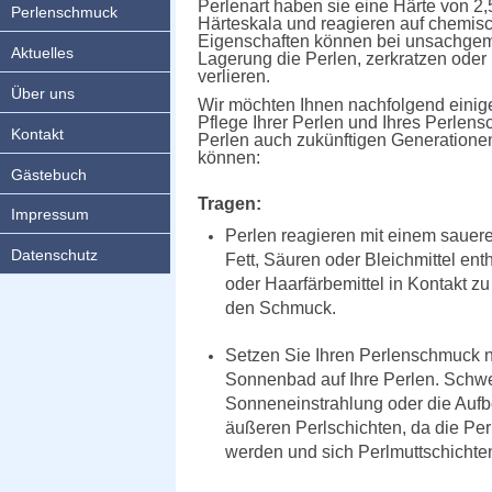
Perlenart haben sie eine Härte von 2
Perlenschmuck
Härteskala und reagieren auf
chemisc
Eigenschaften können bei unsachg
Aktuelles
Lagerung die Perlen, zerkratzen oder
verlieren.
Über uns
Wir möchten Ihnen nachfolgend einig
Pflege Ihrer Perlen und Ihres Perlen
Kontakt
Perlen auch zukünftigen Generatione
können:
Gästebuch
Tragen:
Impressum
Perlen reagieren mit einem sauer
Datenschutz
Fett, Säuren oder Bleichmittel en
oder Haarfärbemittel in Kontakt z
den Schmuck.
Setzen Sie Ihren Perlenschmuck n
Sonnenbad auf Ihre Perlen. Schwe
Sonneneinstrahlung oder die Aufb
äußeren Perlschichten, da die Pe
werden und sich Perlmuttschichte