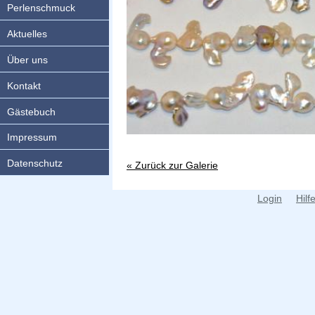
Perlenschmuck
Aktuelles
Über uns
Kontakt
Gästebuch
Impressum
Datenschutz
« Zurück zur Galerie
Login
Hilf