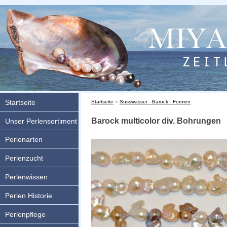
Startseite
Sie sind hier
Startseite
»
Süsswasser - Barock - Formen
Barock multicolor div. Bohrungen
Unser Perlensortiment
Perlenarten
Perlenzucht
Perlenwissen
Perlen Historie
Perlenpflege