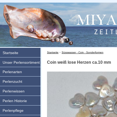
Startseite
Sie sind hier
Startseite
»
Süsswasser - Coin - Sonderformen
Coin weiß lose Herzen ca.10 mm
Unser Perlensortiment
Perlenarten
Perlenzucht
Perlenwissen
Perlen Historie
Perlenpflege