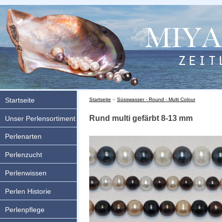
Startseite
Sie sind hier
Startseite
»
Süsswasser - Round - Multi Colour
Rund multi gefärbt 8-13 mm
Unser Perlensortiment
Perlenarten
Perlenzucht
Perlenwissen
Perlen Historie
Perlenpflege