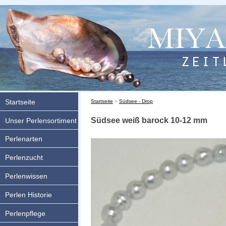
Startseite
Sie sind hier
Startseite
»
Südsee - Drop
Südsee weiß barock 10-12 mm
Unser Perlensortiment
Perlenarten
Perlenzucht
Perlenwissen
Perlen Historie
Perlenpflege