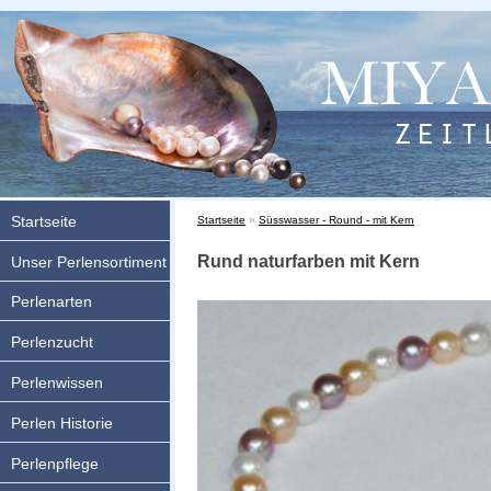
Startseite
Sie sind hier
Startseite
»
Süsswasser - Round - mit Kern
Rund naturfarben mit Kern
Unser Perlensortiment
Perlenarten
Perlenzucht
Perlenwissen
Perlen Historie
Perlenpflege