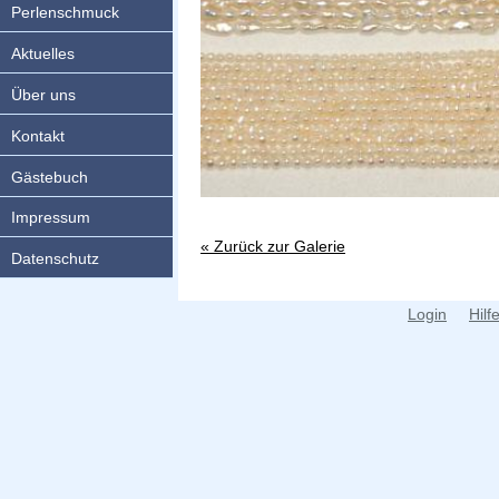
Perlenschmuck
Aktuelles
Über uns
Kontakt
Gästebuch
Impressum
« Zurück zur Galerie
Datenschutz
Login
Hilf