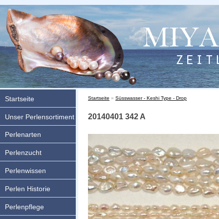
Startseite
Sie sind hier
Startseite
»
Süsswasser - Keshi Type - Drop
20140401 342 A
Unser Perlensortiment
Perlenarten
Perlenzucht
Perlenwissen
Perlen Historie
Perlenpflege